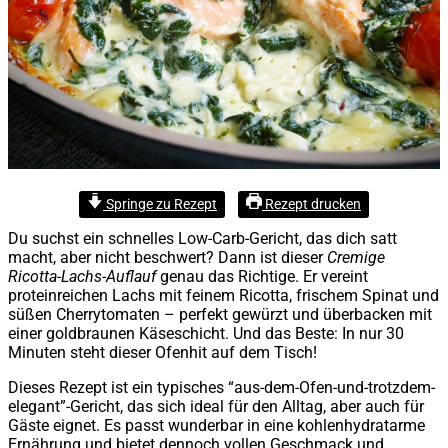
Springe zu Rezept
Rezept drucken
Du suchst ein schnelles Low-Carb-Gericht, das dich satt
macht, aber nicht beschwert? Dann ist dieser
Cremige
Ricotta-Lachs-Auflauf
genau das Richtige. Er vereint
proteinreichen Lachs mit feinem Ricotta, frischem Spinat und
süßen Cherrytomaten – perfekt gewürzt und überbacken mit
einer goldbraunen Käseschicht. Und das Beste: In nur 30
Minuten steht dieser Ofenhit auf dem Tisch!
Dieses Rezept ist ein typisches “aus-dem-Ofen-und-trotzdem-
elegant”-Gericht, das sich ideal für den Alltag, aber auch für
Gäste eignet. Es passt wunderbar in eine kohlenhydratarme
Ernährung und bietet dennoch vollen Geschmack und