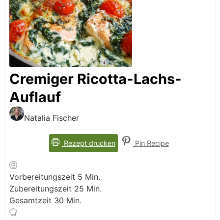
Cremiger Ricotta-Lachs-
Auflauf
Natalia Fischer
Rezept drucken
Pin Recipe
Minuten
Vorbereitungszeit
5
Min.
Minuten
Zubereitungszeit
25
Min.
Minuten
Gesamtzeit
30
Min.