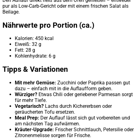
Den Auflauf direkt heiß aus dem Ofen genießen – entweder
pur als Low-Carb-Gericht oder mit einem frischen Salat als
Beilage.
Nährwerte pro Portion (ca.)
Kalorien: 450 kcal
Eiweiß: 32 g
Fett: 28 g
Kohlenhydrate: 6 g
Tipps & Variationen
Mit mehr Gemüse:
Zucchini oder Paprika passen gut
dazu – einfach mit in die Auflaufform geben.
Würziger?
Etwas Chili oder geriebener Parmesan sorgt
für mehr Tiefe.
Vegetarisch?
Lachs durch Kichererbsen oder
geräucherten Tofu ersetzen.
Meal Prep:
Der Auflauf lässt sich gut vorbereiten und
am nächsten Tag aufwärmen.
Kräuter-Upgrade:
Frischer Schnittlauch, Petersilie oder
Zitronenmelisse sorgen für Frische.