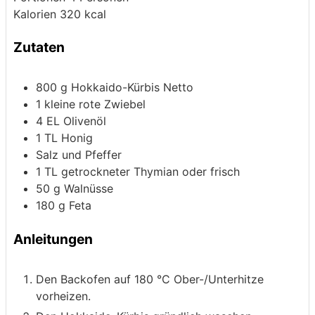
Kalorien
320
kcal
Zutaten
800
g
Hokkaido-Kürbis
Netto
1
kleine rote Zwiebel
4
EL Olivenöl
1
TL Honig
Salz und Pfeffer
1
TL getrockneter Thymian
oder frisch
50
g
Walnüsse
180
g
Feta
Anleitungen
Den Backofen auf 180 °C Ober-/Unterhitze
vorheizen.