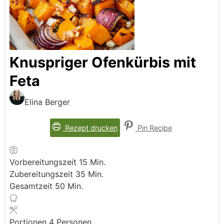
Knuspriger Ofenkürbis mit
Feta
Elina Berger
Rezept drucken
Pin Recipe
Minuten
Vorbereitungszeit
15
Min.
Minuten
Zubereitungszeit
35
Min.
Minuten
Gesamtzeit
50
Min.
Portionen
4
Personen