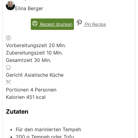
Elina Berger
Rezept drucken
Pin Recipe
Minuten
Vorbereitungszeit
20
Min.
Minuten
Zubereitungszeit
10
Min.
Minuten
Gesamtzeit
30
Min.
Gericht
Asiatische Küche
Portionen
4
Personen
Kalorien
451
kcal
Zutaten
Für den marinierten Tempeh
200
g
Tempeh oder Tofu