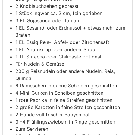
2
Knoblauchzehen
gepresst
1
Stück Ingwer
ca. 2 cm, fein gerieben
3
EL Sojasauce oder Tamari
1
EL Sesamöl oder Erdnussöl
+ etwas mehr zum
Braten
1
EL Essig
Reis-, Apfel- oder Zitronensaft
1
EL Ahornsirup oder anderer Sirup
1
TL Sriracha oder Chilipaste
optional
Für Nudeln & Gemüse
200
g
Reisnudeln
oder andere Nudeln, Reis,
Quinoa
6
Radieschen
in dünne Scheiben geschnitten
4
Mini-Gurken
in Scheiben geschnitten
1
rote Paprika
in feine Streifen geschnitten
2
große Karotten
in feine Streifen geschnitten
2
Hände voll frischer Babyspinat
3
–4 Frühlingszwiebeln
in Ringe geschnitten
Zum Servieren