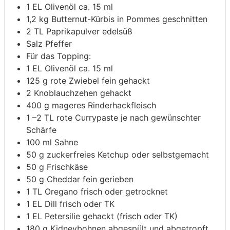
1
EL Olivenöl
ca. 15 ml
1,2
kg
Butternut-Kürbis
in Pommes geschnitten
2
TL Paprikapulver
edelsüß
Salz
Pfeffer
Für das Topping:
1
EL Olivenöl
ca. 15 ml
125
g
rote Zwiebel
fein gehackt
2
Knoblauchzehen
gehackt
400
g
mageres Rinderhackfleisch
1
–2 TL rote Currypaste
je nach gewünschter
Schärfe
100
ml
Sahne
50
g
zuckerfreies Ketchup
oder selbstgemacht
50
g
Frischkäse
50
g
Cheddar
fein gerieben
1
TL Oregano
frisch oder getrocknet
1
EL Dill
frisch oder TK
1
EL Petersilie
gehackt (frisch oder TK)
180
g
Kidneybohnen
abgespült und abgetropft