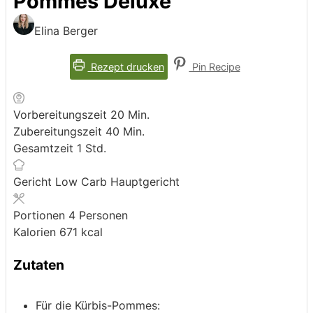
Pommes Deluxe
Elina Berger
Rezept drucken
Pin Recipe
Minuten
Vorbereitungszeit
20
Min.
Minuten
Zubereitungszeit
40
Min.
Stunde
Gesamtzeit
1
Std.
Gericht
Low Carb Hauptgericht
Portionen
4
Personen
Kalorien
671
kcal
Zutaten
Für die Kürbis-Pommes: