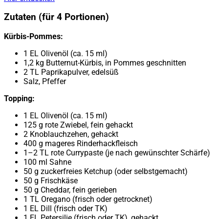
Zutaten (für 4 Portionen)
Kürbis-Pommes:
1 EL Olivenöl (ca. 15 ml)
1,2 kg Butternut-Kürbis, in Pommes geschnitten
2 TL Paprikapulver, edelsüß
Salz, Pfeffer
Topping:
1 EL Olivenöl (ca. 15 ml)
125 g rote Zwiebel, fein gehackt
2 Knoblauchzehen, gehackt
400 g mageres Rinderhackfleisch
1–2 TL rote Currypaste (je nach gewünschter Schärfe)
100 ml Sahne
50 g zuckerfreies Ketchup (oder selbstgemacht)
50 g Frischkäse
50 g Cheddar, fein gerieben
1 TL Oregano (frisch oder getrocknet)
1 EL Dill (frisch oder TK)
1 EL Petersilie (frisch oder TK), gehackt