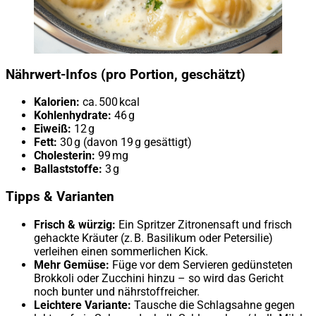
Nährwert-Infos (pro Portion, geschätzt)
Kalorien:
ca. 500 kcal
Kohlenhydrate:
46 g
Eiweiß:
12 g
Fett:
30 g (davon 19 g gesättigt)
Cholesterin:
99 mg
Ballaststoffe:
3 g
Tipps & Varianten
Frisch & würzig:
Ein Spritzer Zitronensaft und frisch
gehackte Kräuter (z. B. Basilikum oder Petersilie)
verleihen einen sommerlichen Kick.
Mehr Gemüse:
Füge vor dem Servieren gedünsteten
Brokkoli oder Zucchini hinzu – so wird das Gericht
noch bunter und nährstoffreicher.
Leichtere Variante:
Tausche die Schlagsahne gegen