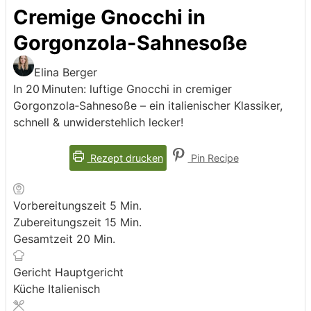
Cremige Gnocchi in
Gorgonzola-Sahnesoße
Elina Berger
In 20 Minuten: luftige Gnocchi in cremiger
Gorgonzola‑Sahnesoße – ein italienischer Klassiker,
schnell & unwiderstehlich lecker!
Rezept drucken
Pin Recipe
Minuten
Vorbereitungszeit
5
Min.
Minuten
Zubereitungszeit
15
Min.
Minuten
Gesamtzeit
20
Min.
Gericht
Hauptgericht
Küche
Italienisch