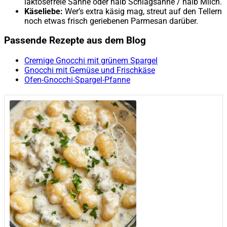
laktosefreie Sahne oder halb Schlagsahne / halb Milch.
Käseliebe:
Wer’s extra käsig mag, streut auf den Tellern
noch etwas frisch geriebenen Parmesan darüber.
Passende Rezepte aus dem Blog
Cremige Gnocchi mit grünem Spargel
Gnocchi mit Gemüse und Frischkäse
Ofen-Gnocchi-Spargel-Pfanne