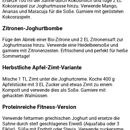
Ersetze 100 ml der Sahne durch Kokosmilch und füge 2 EL
Kokosraspel zur Joghurtmasse hinzu. Verwende Mango,
Ananas und Maracuja für die Soße. Garniere mit gerösteten
Kokosraspeln.
Zitronen-Joghurtbombe
Füge den Abrieb einer Bio-Zitrone und 2 EL Zitronensaft zur
Joghurtmasse hinzu. Verwende eine Heidelbeersoße und
garniere mit Zitronenzesten. Erfrischend und perfekt für heiße
Sommertage!
Herbstliche Apfel-Zimt-Variante
Mische 1 TL Zimt unter die Joghurtcreme. Koche 400 g
Apfelstücke mit 3 EL Zucker und etwas Zimt zu einem
Kompott und verwende dies als Soße. Garniere mit
gehackten Walnüssen.
Proteinreiche Fitness-Version
Verwende fettarmen griechischen Joghurt und ersetze die
Sahne durch steif geschlagenes Eiweiß (Aquafaba oder 3
Eiklar). Süße mit Erythrit oder Stevia. Verwende zuckerarme