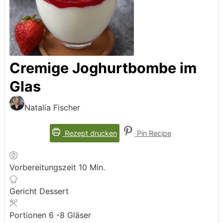
Cremige Joghurtbombe im
Glas
Natalia Fischer
Rezept drucken
Pin Recipe
Minuten
Vorbereitungszeit
10
Min.
Gericht
Dessert
Portionen
6
-8 Gläser