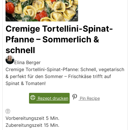
Cremige Tortellini-Spinat-
Pfanne – Sommerlich &
schnell
Elina Berger
Cremige Tortellini-Spinat-Pfanne: Schnell, vegetarisch
& perfekt für den Sommer – Frischkäse trifft auf
Spinat & Tomaten!
Rezept drucken
Pin Recipe
Minuten
Vorbereitungszeit
5
Min.
Minuten
Zubereitungszeit
15
Min.