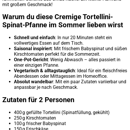
mit großem Geschmack!
Warum du diese Cremige Tortellini-
Spinat-Pfanne im Sommer lieben wirst
Schnell und einfach
: In nur 20 Minuten steht ein
vollwertiges Essen auf dem Tisch.
Saisonal inspiriert
: Mit frischem Babyspinat und süßen
Kirschtomaten perfekt für die Sommerzeit.
One-Pot-Gericht
: Wenig Abwasch – alles passiert in
einer einzigen Pfanne.
Vegetarisch & alltagstauglich
: Ideal für ein fleischfreies
Abendessen oder Mittagessen im Homeoffice.
Absolut wandelbar
: Mit ein paar Zutaten variierbar und
anpassbar je nach Geschmack.
Zutaten für 2 Personen
400 g gefüllte Tortellini (Spinatfüllung, gekühlt)
250 g Kirschtomaten
100 g frischer Babyspinat
150 g Frischkäse