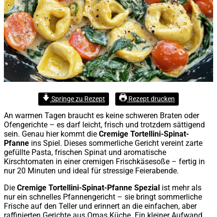
Springe zu Rezept
Rezept drucken
An warmen Tagen braucht es keine schweren Braten oder
Ofengerichte – es darf leicht, frisch und trotzdem sättigend
sein. Genau hier kommt die
Cremige Tortellini-Spinat-
Pfanne
ins Spiel. Dieses sommerliche Gericht vereint zarte
gefüllte Pasta, frischen Spinat und aromatische
Kirschtomaten in einer cremigen Frischkäsesoße – fertig in
nur 20 Minuten und ideal für stressige Feierabende.
Die
Cremige Tortellini-Spinat-Pfanne Spezial
ist mehr als
nur ein schnelles Pfannengericht – sie bringt sommerliche
Frische auf den Teller und erinnert an die einfachen, aber
raffinierten Gerichte aus Omas Küche. Ein kleiner Aufwand