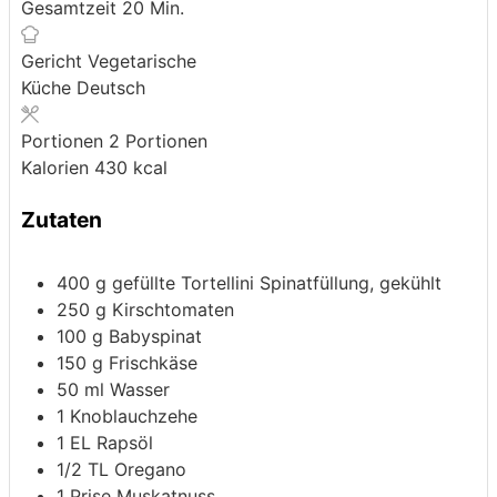
Minuten
Gesamtzeit
20
Min.
Gericht
Vegetarische
Küche
Deutsch
Portionen
2
Portionen
Kalorien
430
kcal
Zutaten
400
g
gefüllte Tortellini
Spinatfüllung, gekühlt
250
g
Kirschtomaten
100
g
Babyspinat
150
g
Frischkäse
50
ml
Wasser
1
Knoblauchzehe
1
EL Rapsöl
1/2
TL Oregano
1
Prise Muskatnuss