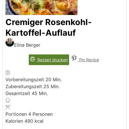
Cremiger Rosenkohl-
Kartoffel-Auflauf
Elina Berger
Rezept drucken
Pin Recipe
Minuten
Vorbereitungszeit
20
Min.
Minuten
Zubereitungszeit
25
Min.
Minuten
Gesamtzeit
45
Min.
Portionen
4
Personen
Kalorien
490
kcal