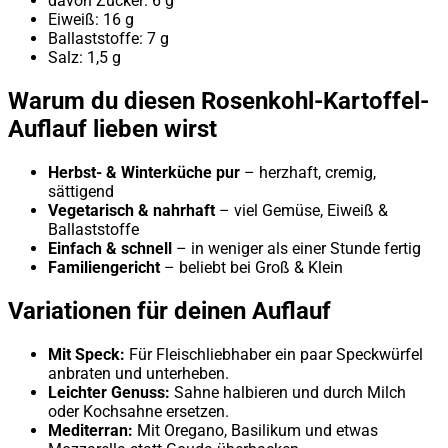
davon Zucker: 6 g
Eiweiß: 16 g
Ballaststoffe: 7 g
Salz: 1,5 g
Warum du diesen Rosenkohl-Kartoffel-
Auflauf lieben wirst
Herbst- & Winterküche pur
– herzhaft, cremig,
sättigend
Vegetarisch & nahrhaft
– viel Gemüse, Eiweiß &
Ballaststoffe
Einfach & schnell
– in weniger als einer Stunde fertig
Familiengericht
– beliebt bei Groß & Klein
Variationen für deinen Auflauf
Mit Speck:
Für Fleischliebhaber ein paar Speckwürfel
anbraten und unterheben.
Leichter Genuss:
Sahne halbieren und durch Milch
oder Kochsahne ersetzen.
Mediterran:
Mit Oregano, Basilikum und etwas