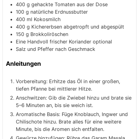
400
g
gehackte Tomaten aus der Dose
100
g
natürliche Erdnussbutter
400
ml
Kokosmilch
400
g
Kichererbsen
abgetropft und abgespült
150
g
Brokkoliröschen
Eine Handvoll frischer Koriander
optional
Salz und Pfeffer nach Geschmack
Anleitungen
Vorbereitung: Erhitze das Öl in einer großen,
tiefen Pfanne bei mittlerer Hitze.
Anschwitzen: Gib die Zwiebel hinzu und brate sie
5–6 Minuten an, bis sie weich ist.
Aromatische Basis: Füge Knoblauch, Ingwer und
Chilischote hinzu. Brate alles für eine weitere
Minute, bis die Aromen sich entfalten.
Gewürze hinzufügen: Rühre das Garam Masala