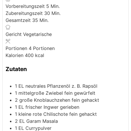
Minuten
Vorbereitungszeit
5
Min.
Minuten
Zubereitungszeit
30
Min.
Minuten
Gesamtzeit
35
Min.
Gericht
Vegetarische
Portionen
4
Portionen
Kalorien
400
kcal
Zutaten
1
EL neutrales Pflanzenöl
z. B. Rapsöl
1
mittelgroße Zwiebel
fein gewürfelt
2
große Knoblauchzehen
fein gehackt
1
EL frischer Ingwer
gerieben
1
kleine rote Chilischote
fein gehackt
2
EL Garam Masala
1
EL Currypulver