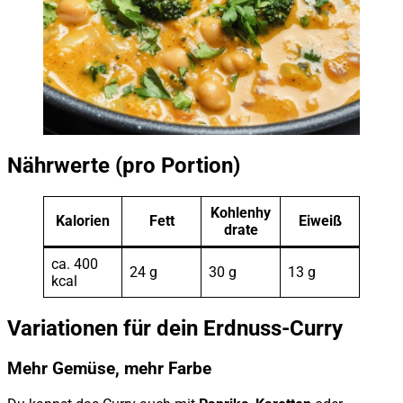
Nährwerte (pro Portion)
Kohlenhy
Kalorien
Fett
Eiweiß
drate
ca. 400
24 g
30 g
13 g
kcal
Variationen für dein Erdnuss-Curry
Mehr Gemüse, mehr Farbe