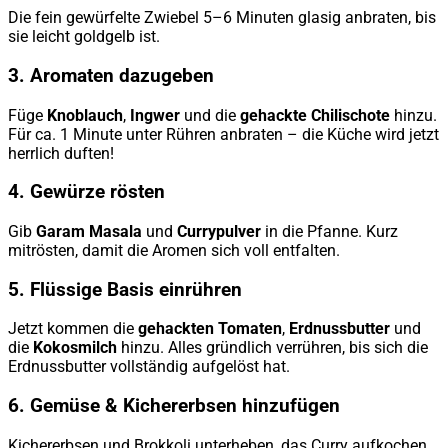
Die fein gewürfelte Zwiebel 5–6 Minuten glasig anbraten, bis
sie leicht goldgelb ist.
3. Aromaten dazugeben
Füge
Knoblauch
,
Ingwer
und die
gehackte Chilischote
hinzu.
Für ca. 1 Minute unter Rühren anbraten – die Küche wird jetzt
herrlich duften!
4. Gewürze rösten
Gib
Garam Masala
und
Currypulver
in die Pfanne. Kurz
mitrösten, damit die Aromen sich voll entfalten.
5. Flüssige Basis einrühren
Jetzt kommen die
gehackten Tomaten
,
Erdnussbutter
und
die
Kokosmilch
hinzu. Alles gründlich verrühren, bis sich die
Erdnussbutter vollständig aufgelöst hat.
6. Gemüse & Kichererbsen hinzufügen
Kichererbsen und Brokkoli unterheben, das Curry aufkochen