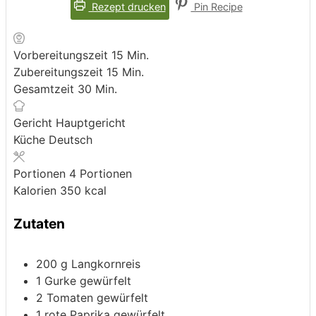
Rezept drucken
Pin Recipe
Minuten
Vorbereitungszeit
15
Min.
Minuten
Zubereitungszeit
15
Min.
Minuten
Gesamtzeit
30
Min.
Gericht
Hauptgericht
Küche
Deutsch
Portionen
4
Portionen
Kalorien
350
kcal
Zutaten
200
g
Langkornreis
1
Gurke
gewürfelt
2
Tomaten
gewürfelt
1
rote Paprika
gewürfelt