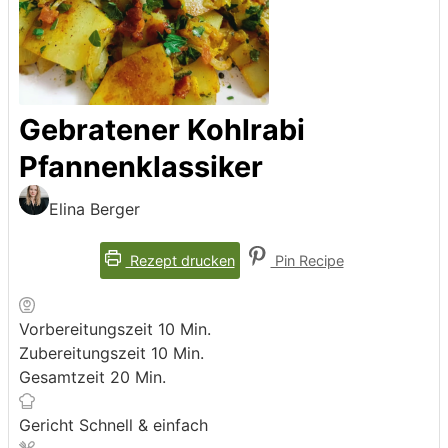
Gebratener Kohlrabi
Pfannenklassiker
Elina Berger
Rezept drucken
Pin Recipe
Minuten
Vorbereitungszeit
10
Min.
Minuten
Zubereitungszeit
10
Min.
Minuten
Gesamtzeit
20
Min.
Gericht
Schnell & einfach