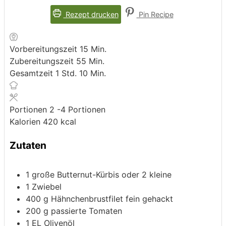
Rezept drucken
Pin Recipe
Minuten
Vorbereitungszeit
15
Min.
Minuten
Zubereitungszeit
55
Min.
Stunde
Minuten
Gesamtzeit
1
Std.
10
Min.
Portionen
2
-4 Portionen
Kalorien
420
kcal
Zutaten
1
große Butternut-Kürbis
oder 2 kleine
1
Zwiebel
400
g
Hähnchenbrustfilet
fein gehackt
200
g
passierte Tomaten
1
EL Olivenöl