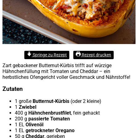
Springe zu Rezept
Rezept drucken
Zart gebackener Butternut-Kürbis trifft auf würzige
Hähnchenfüllung mit Tomaten und Cheddar – ein
herbstliches Ofengericht voller Geschmack und Nährstoffe!
Zutaten
1 große
Butternut-Kürbis
(oder 2 kleine)
1
Zwiebel
400 g
Hähnchenbrustfilet
, fein gehackt
200 g
passierte Tomaten
1 EL
Olivenöl
1 EL
getrockneter Oregano
50 g
Cheddar
, gerieben