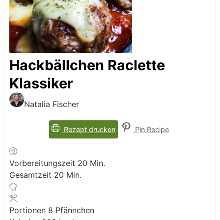
Hackbällchen Raclette
Klassiker
Natalia Fischer
Rezept drucken
Pin Recipe
Minuten
Vorbereitungszeit
20
Min.
Minuten
Gesamtzeit
20
Min.
Portionen
8
Pfännchen