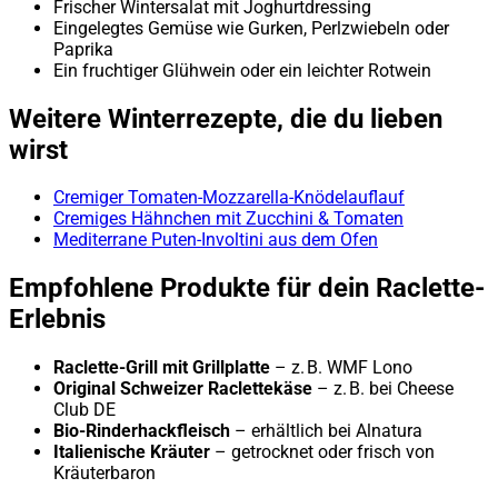
Frischer Wintersalat mit Joghurtdressing
Eingelegtes Gemüse wie Gurken, Perlzwiebeln oder
Paprika
Ein fruchtiger Glühwein oder ein leichter Rotwein
Weitere Winterrezepte, die du lieben
wirst
Cremiger Tomaten-Mozzarella-Knödelauflauf
Cremiges Hähnchen mit Zucchini & Tomaten
Mediterrane Puten-Involtini aus dem Ofen
Empfohlene Produkte für dein Raclette-
Erlebnis
Raclette-Grill mit Grillplatte
– z. B.
WMF Lono
Original Schweizer Raclettekäse
– z. B. bei
Cheese
Club DE
Bio-Rinderhackfleisch
– erhältlich bei
Alnatura
Italienische Kräuter
– getrocknet oder frisch von
Kräuterbaron