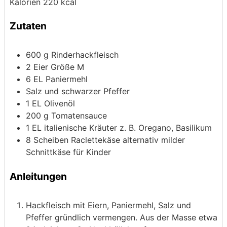
Kalorien
220
kcal
Zutaten
600
g
Rinderhackfleisch
2
Eier
Größe M
6
EL Paniermehl
Salz und schwarzer Pfeffer
1
EL Olivenöl
200
g
Tomatensauce
1
EL italienische Kräuter
z. B. Oregano, Basilikum
8
Scheiben Raclettekäse
alternativ milder
Schnittkäse für Kinder
Anleitungen
Hackfleisch mit Eiern, Paniermehl, Salz und
Pfeffer gründlich vermengen. Aus der Masse etwa