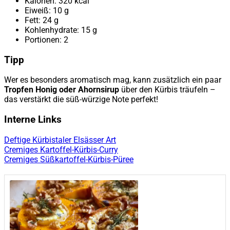
Kalorien: 320 kcal
Eiweiß: 10 g
Fett: 24 g
Kohlenhydrate: 15 g
Portionen: 2
Tipp
Wer es besonders aromatisch mag, kann zusätzlich ein paar
Tropfen Honig oder Ahornsirup
über den Kürbis träufeln –
das verstärkt die süß-würzige Note perfekt!
Interne Links
Deftige Kürbistaler Elsässer Art
Cremiges Kartoffel-Kürbis-Curry
Cremiges Süßkartoffel-Kürbis-Püree