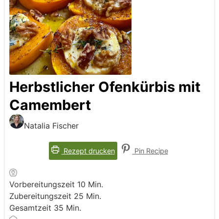
Herbstlicher Ofenkürbis mit
Camembert
Natalia Fischer
Rezept drucken
Pin Recipe
Minuten
Vorbereitungszeit
10
Min.
Minuten
Zubereitungszeit
25
Min.
Minuten
Gesamtzeit
35
Min.