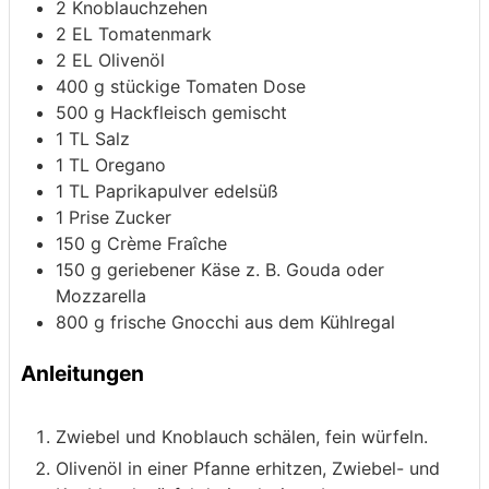
2
Knoblauchzehen
2
EL Tomatenmark
2
EL Olivenöl
400
g
stückige Tomaten
Dose
500
g
Hackfleisch
gemischt
1
TL Salz
1
TL Oregano
1
TL Paprikapulver
edelsüß
1
Prise Zucker
150
g
Crème Fraîche
150
g
geriebener Käse
z. B. Gouda oder
Mozzarella
800
g
frische Gnocchi
aus dem Kühlregal
Anleitungen
Zwiebel und Knoblauch schälen, fein würfeln.
Olivenöl in einer Pfanne erhitzen, Zwiebel- und