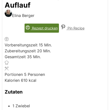
Auflauf
Elina Berger
Rezept drucken
Pin Recipe
Minuten
Vorbereitungszeit
15
Min.
Minuten
Zubereitungszeit
20
Min.
Minuten
Gesamtzeit
35
Min.
Portionen
5
Personen
Kalorien
610
kcal
Zutaten
1
Zwiebel