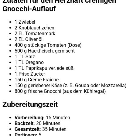
Zutaten für den Herzhaft cremigen
Gnocchi-Auflauf
1 Zwiebel
2 Knoblauchzehen
2 EL Tomatenmark
2 EL Olivenöl
400 g stückige Tomaten (Dose)
500 g Hackfleisch, gemischt
1 TL Salz
1 TL Oregano
1 TL Paprikapulver, edelsüß
1 Prise Zucker
150 g Crème Fraîche
150 g geriebener Käse (z. B. Gouda oder Mozzarella)
800 g frische Gnocchi (aus dem Kühlregal)
Zubereitungszeit
Vorbereitung:
15 Minuten
Backzeit:
20 Minuten
Gesamtzeit:
35 Minuten
Portionen:
5