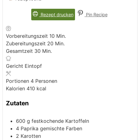
Rezept drucken
Pin Recipe
Minuten
Vorbereitungszeit
10
Min.
Minuten
Zubereitungszeit
20
Min.
Minuten
Gesamtzeit
30
Min.
Gericht
Eintopf
Portionen
4
Personen
Kalorien
410
kcal
Zutaten
600
g
festkochende Kartoffeln
4
Paprika
gemischte Farben
2
Karotten