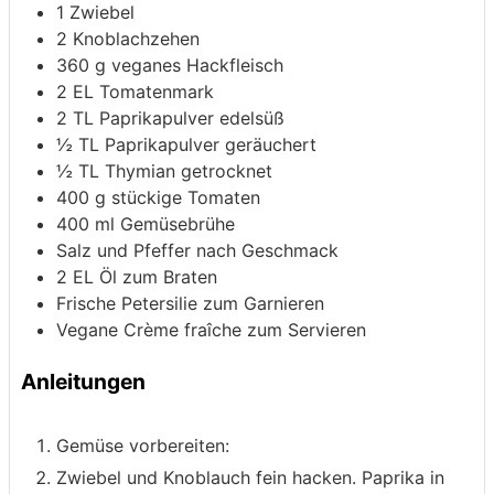
1
Zwiebel
2
Knoblachzehen
360
g
veganes Hackfleisch
2
EL Tomatenmark
2
TL Paprikapulver
edelsüß
½
TL Paprikapulver
geräuchert
½
TL Thymian
getrocknet
400
g
stückige Tomaten
400
ml
Gemüsebrühe
Salz und Pfeffer nach Geschmack
2
EL Öl zum Braten
Frische Petersilie zum Garnieren
Vegane Crème fraîche zum Servieren
Anleitungen
Gemüse vorbereiten:
Zwiebel und Knoblauch fein hacken. Paprika in