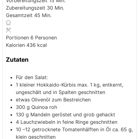
Vorbereitungszeit
15
Min.
Minuten
Zubereitungszeit
30
Min.
Minuten
Gesamtzeit
45
Min.
Portionen
6
Personen
Kalorien
436
kcal
Zutaten
Für den Salat:
1
kleiner Hokkaido-Kürbis
max. 1 kg, entkernt,
ungeschält und in Spalten geschnitten
etwas Olivenöl zum Bestreichen
300
g
Quinoa
roh
130
g
Mandeln
geröstet und grob gehackt
4
Lauchzwiebeln
in feine Ringe geschnitten
10
–12 getrocknete Tomatenhälften in Öl
ca. 65 g,
klein geschnitten