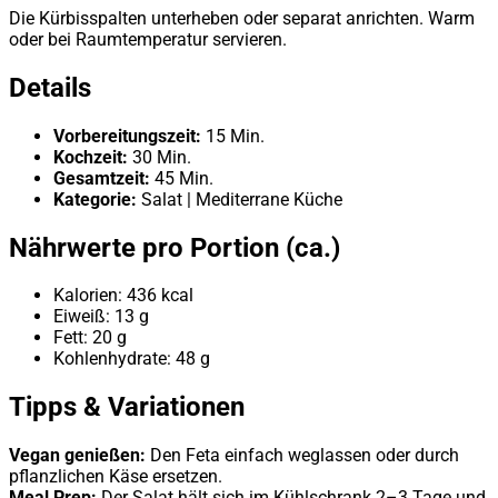
Die Kürbisspalten unterheben oder separat anrichten. Warm
oder bei Raumtemperatur servieren.
Details
Vorbereitungszeit:
15 Min.
Kochzeit:
30 Min.
Gesamtzeit:
45 Min.
Kategorie:
Salat | Mediterrane Küche
Nährwerte pro Portion (ca.)
Kalorien: 436 kcal
Eiweiß: 13 g
Fett: 20 g
Kohlenhydrate: 48 g
Tipps & Variationen
Vegan genießen:
Den Feta einfach weglassen oder durch
pflanzlichen Käse ersetzen.
Meal Prep:
Der Salat hält sich im Kühlschrank 2–3 Tage und