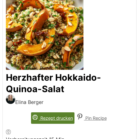
Herzhafter Hokkaido-
Quinoa-Salat
Elina Berger
Rezept drucken
Pin Recipe
Minuten