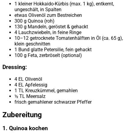
1 kleiner Hokkaido-Kürbis (max. 1 kg), entkernt,
ungeschält, in Spalten
etwas Olivenöl zum Bestreichen
300 g Quinoa (roh)
130 g Mandeln, geröstet & gehackt
4 Lauchzwiebeln, in feine Ringe
10–12 getrocknete Tomatenhälften in Öl (ca. 65 g),
klein geschnitten
1 Bund glatte Petersilie, fein gehackt
100 g Feta, zerbröselt (optional)
Dressing:
4 EL Olivenöl
4 EL Apfelessig
1 TL Kreuzkümmel, gemahlen
½ TL Meersalz
frisch gemahlener schwarzer Pfeffer
Zubereitung
1. Quinoa kochen