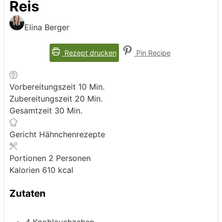
Reis
Elina Berger
Rezept drucken
Pin Recipe
Minuten
Vorbereitungszeit
10
Min.
Minuten
Zubereitungszeit
20
Min.
Minuten
Gesamtzeit
30
Min.
Gericht
Hähnchenrezepte
Portionen
2
Personen
Kalorien
610
kcal
Zutaten
4
Knoblauchzehen