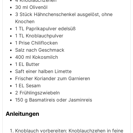
30
ml
Olivenöl
3
Stück Hähnchenschenkel
ausgelöst, ohne
Knochen
1
TL Paprikapulver edelsüß
1
TL Knoblauchpulver
1
Prise Chiliflocken
Salz nach Geschmack
400
ml
Kokosmilch
1
EL Butter
Saft einer halben Limette
Frischer Koriander zum Garnieren
1
EL Sesam
2
Frühlingszwiebeln
150
g
Basmatireis oder Jasminreis
Anleitungen
Knoblauch vorbereiten: Knoblauchzehen in feine