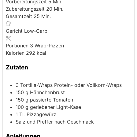
Minuten
Vorbereitungszeit
5
Min.
Minuten
Zubereitungszeit
20
Min.
Minuten
Gesamtzeit
25
Min.
Gericht
Low-Carb
Portionen
3
Wrap-Pizzen
Kalorien
292
kcal
Zutaten
3
Tortilla-Wraps
Protein- oder Vollkorn-Wraps
150
g
Hähnchenbrust
150
g
passierte Tomaten
100
g
geriebener Light-Käse
1
TL Pizzagewürz
Salz und Pfeffer nach Geschmack
Anleitungen