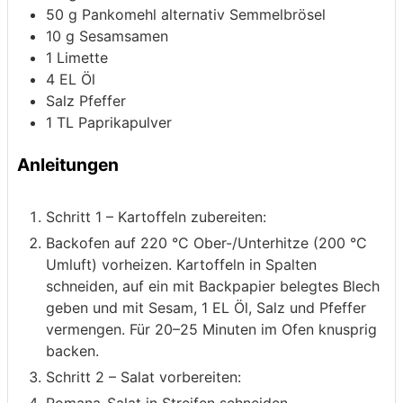
50
g
Pankomehl
alternativ Semmelbrösel
10
g
Sesamsamen
1
Limette
4
EL Öl
Salz
Pfeffer
1
TL Paprikapulver
Anleitungen
Schritt 1 – Kartoffeln zubereiten:
Backofen auf 220 °C Ober-/Unterhitze (200 °C
Umluft) vorheizen. Kartoffeln in Spalten
schneiden, auf ein mit Backpapier belegtes Blech
geben und mit Sesam, 1 EL Öl, Salz und Pfeffer
vermengen. Für 20–25 Minuten im Ofen knusprig
backen.
Schritt 2 – Salat vorbereiten:
Romana-Salat in Streifen schneiden,