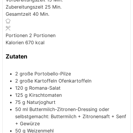
Minuten
Zubereitungszeit
25
Min.
Minuten
Gesamtzeit
40
Min.
Portionen
2
Portionen
Kalorien
670
kcal
Zutaten
2
große Portobello-Pilze
2
große Kartoffeln
Ofenkartoffeln
120
g
Romana-Salat
125
g
Kirschtomaten
75
g
Naturjoghurt
50
ml
Buttermilch-Zitronen-Dressing
oder
selbstgemacht: Buttermilch + Zitronensaft + Senf
+ Gewürze
50
g
Weizenmehl