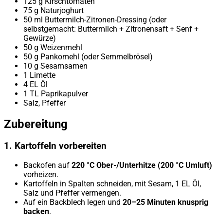
125 g Kirschtomaten
75 g Naturjoghurt
50 ml Buttermilch-Zitronen-Dressing (oder
selbstgemacht: Buttermilch + Zitronensaft + Senf +
Gewürze)
50 g Weizenmehl
50 g Pankomehl (oder Semmelbrösel)
10 g Sesamsamen
1 Limette
4 EL Öl
1 TL Paprikapulver
Salz, Pfeffer
Zubereitung
1. Kartoffeln vorbereiten
Backofen auf
220 °C Ober-/Unterhitze (200 °C Umluft)
vorheizen.
Kartoffeln in Spalten schneiden, mit Sesam, 1 EL Öl,
Salz und Pfeffer vermengen.
Auf ein Backblech legen und
20–25 Minuten knusprig
backen
.