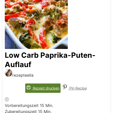
Low Carb Paprika-Puten-
Auflauf
rezepteella
Rezept drucken
Pin Recipe
Minuten
Vorbereitungszeit
15
Min.
Minuten
Zubereitungszeit
15
Min.