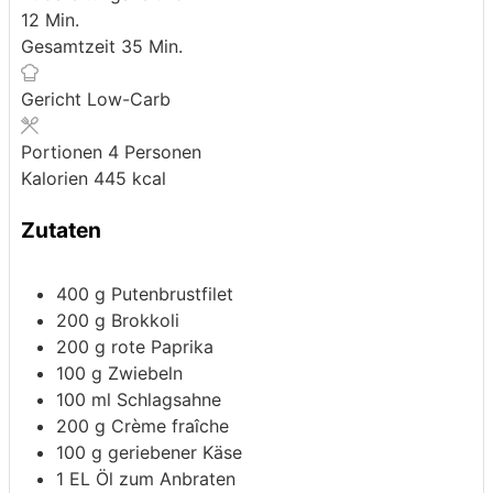
Minuten
12
Min.
Minuten
Gesamtzeit
35
Min.
Gericht
Low-Carb
Portionen
4
Personen
Kalorien
445
kcal
Zutaten
400
g
Putenbrustfilet
200
g
Brokkoli
200
g
rote Paprika
100
g
Zwiebeln
100
ml
Schlagsahne
200
g
Crème fraîche
100
g
geriebener Käse
1
EL Öl zum Anbraten