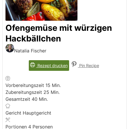
Ofengemüse mit würzigen
Hackbällchen
Natalia Fischer
Rezept drucken
Pin Recipe
Minuten
Vorbereitungszeit
15
Min.
Minuten
Zubereitungszeit
25
Min.
Minuten
Gesamtzeit
40
Min.
Gericht
Hauptgericht
Portionen
4
Personen