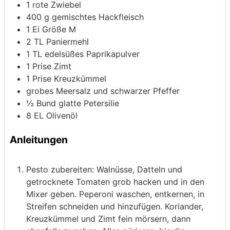
1
rote Zwiebel
400
g
gemischtes Hackfleisch
1
Ei
Größe M
2
TL Paniermehl
1
TL edelsüßes Paprikapulver
1
Prise Zimt
1
Prise Kreuzkümmel
grobes Meersalz und schwarzer Pfeffer
½
Bund glatte Petersilie
8
EL Olivenöl
Anleitungen
Pesto zubereiten: Walnüsse, Datteln und
getrocknete Tomaten grob hacken und in den
Mixer geben. Peperoni waschen, entkernen, in
Streifen schneiden und hinzufügen. Koriander,
Kreuzkümmel und Zimt fein mörsern, dann