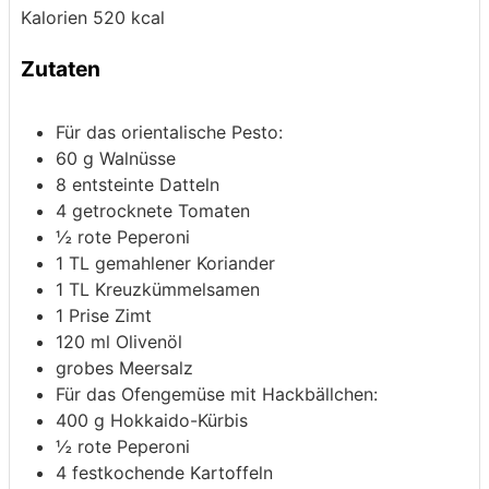
Kalorien
520
kcal
Zutaten
Für das orientalische Pesto:
60
g
Walnüsse
8
entsteinte Datteln
4
getrocknete Tomaten
½
rote Peperoni
1
TL gemahlener Koriander
1
TL Kreuzkümmelsamen
1
Prise Zimt
120
ml
Olivenöl
grobes Meersalz
Für das Ofengemüse mit Hackbällchen:
400
g
Hokkaido-Kürbis
½
rote Peperoni
4
festkochende Kartoffeln