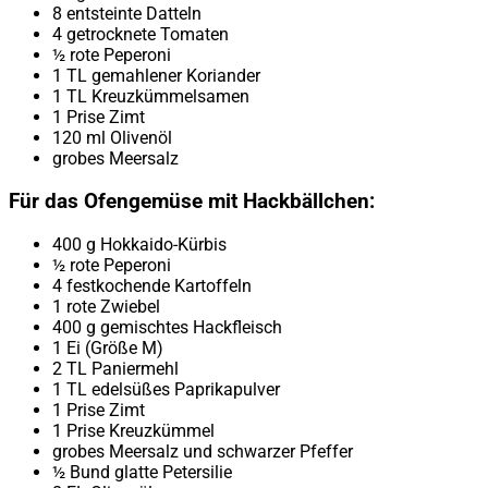
8 entsteinte Datteln
4 getrocknete Tomaten
½ rote Peperoni
1 TL gemahlener Koriander
1 TL Kreuzkümmelsamen
1 Prise Zimt
120 ml Olivenöl
grobes Meersalz
Für das Ofengemüse mit Hackbällchen:
400 g Hokkaido-Kürbis
½ rote Peperoni
4 festkochende Kartoffeln
1 rote Zwiebel
400 g gemischtes Hackfleisch
1 Ei (Größe M)
2 TL Paniermehl
1 TL edelsüßes Paprikapulver
1 Prise Zimt
1 Prise Kreuzkümmel
grobes Meersalz und schwarzer Pfeffer
½ Bund glatte Petersilie