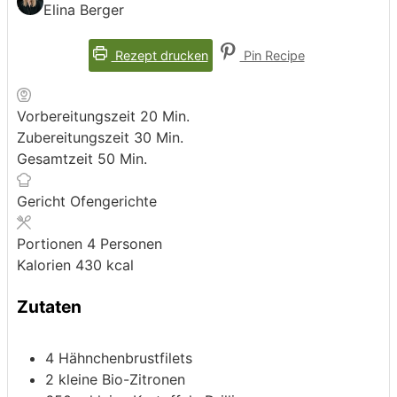
Elina Berger
Rezept drucken
Pin Recipe
Minuten
Vorbereitungszeit
20
Min.
Minuten
Zubereitungszeit
30
Min.
Minuten
Gesamtzeit
50
Min.
Gericht
Ofengerichte
Portionen
4
Personen
Kalorien
430
kcal
Zutaten
4
Hähnchenbrustfilets
2
kleine Bio-Zitronen