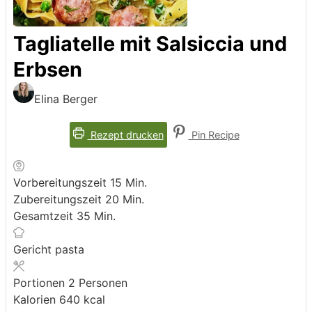
Tagliatelle mit Salsiccia und
Erbsen
Elina Berger
Rezept drucken
Pin Recipe
Minuten
Vorbereitungszeit
15
Min.
Minuten
Zubereitungszeit
20
Min.
Minuten
Gesamtzeit
35
Min.
Gericht
pasta
Portionen
2
Personen
Kalorien
640
kcal