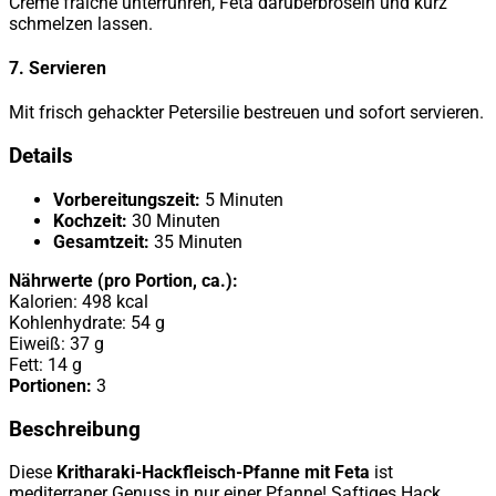
Crème fraîche unterrühren, Feta darüberbröseln und kurz
schmelzen lassen.
7. Servieren
Mit frisch gehackter Petersilie bestreuen und sofort servieren.
Details
Vorbereitungszeit:
5 Minuten
Kochzeit:
30 Minuten
Gesamtzeit:
35 Minuten
Nährwerte (pro Portion, ca.):
Kalorien: 498 kcal
Kohlenhydrate: 54 g
Eiweiß: 37 g
Fett: 14 g
Portionen:
3
Beschreibung
Diese
Kritharaki-Hackfleisch-Pfanne mit Feta
ist
mediterraner Genuss in nur einer Pfanne! Saftiges Hack,