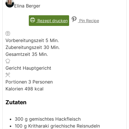
Elina Berger
Rezept drucken
Pin Recipe
Minuten
Vorbereitungszeit
5
Min.
Minuten
Zubereitungszeit
30
Min.
Minuten
Gesamtzeit
35
Min.
Gericht
Hauptgericht
Portionen
3
Personen
Kalorien
498
kcal
Zutaten
300
g
gemischtes Hackfleisch
100
g
Kritharaki
griechische Reisnudeln