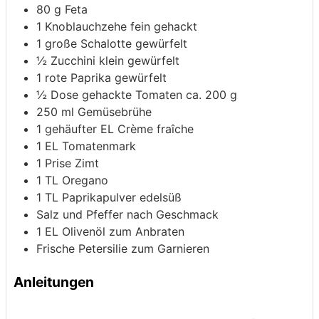
80
g
Feta
1
Knoblauchzehe
fein gehackt
1
große Schalotte
gewürfelt
½
Zucchini
klein gewürfelt
1
rote Paprika
gewürfelt
½
Dose gehackte Tomaten
ca. 200 g
250
ml
Gemüsebrühe
1
gehäufter EL Crème fraîche
1
EL Tomatenmark
1
Prise Zimt
1
TL Oregano
1
TL Paprikapulver
edelsüß
Salz und Pfeffer nach Geschmack
1
EL Olivenöl zum Anbraten
Frische Petersilie zum Garnieren
Anleitungen