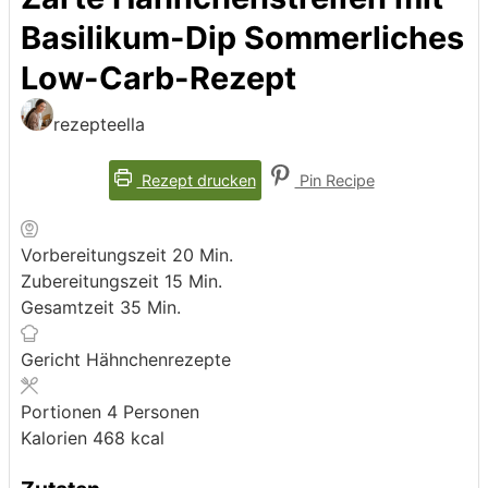
Basilikum-Dip Sommerliches
Low-Carb-Rezept
rezepteella
Rezept drucken
Pin Recipe
Minuten
Vorbereitungszeit
20
Min.
Minuten
Zubereitungszeit
15
Min.
Minuten
Gesamtzeit
35
Min.
Gericht
Hähnchenrezepte
Portionen
4
Personen
Kalorien
468
kcal