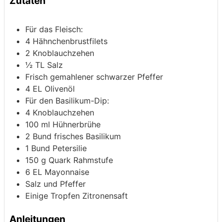
Zutaten
Für das Fleisch:
4
Hähnchenbrustfilets
2
Knoblauchzehen
½
TL Salz
Frisch gemahlener schwarzer Pfeffer
4
EL Olivenöl
Für den Basilikum-Dip:
4
Knoblauchzehen
100
ml
Hühnerbrühe
2
Bund frisches Basilikum
1
Bund Petersilie
150
g
Quark
Rahmstufe
6
EL Mayonnaise
Salz und Pfeffer
Einige Tropfen Zitronensaft
Anleitungen