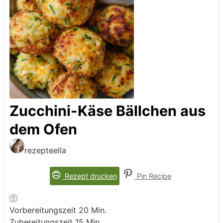
Zucchini-Käse Bällchen aus
dem Ofen
rezepteella
Rezept drucken
Pin Recipe
Minuten
Vorbereitungszeit
20
Min.
Minuten
Zubereitungszeit
15
Min.