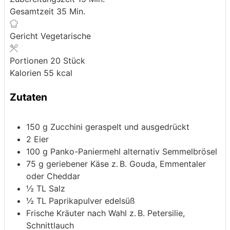
Minuten
Gesamtzeit
35
Min.
Gericht
Vegetarische
Portionen
20
Stück
Kalorien
55
kcal
Zutaten
150
g
Zucchini
geraspelt und ausgedrückt
2
Eier
100
g
Panko-Paniermehl
alternativ Semmelbrösel
75
g
geriebener Käse
z. B. Gouda, Emmentaler
oder Cheddar
½
TL Salz
½
TL Paprikapulver
edelsüß
Frische Kräuter nach Wahl
z. B. Petersilie,
Schnittlauch