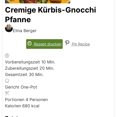
Cremige Kürbis-Gnocchi
Pfanne
Elina Berger
Rezept drucken
Pin Recipe
Minuten
Vorbereitungszeit
10
Min.
Minuten
Zubereitungszeit
20
Min.
Minuten
Gesamtzeit
30
Min.
Gericht
One-Pot
Portionen
4
Personen
Kalorien
680
kcal