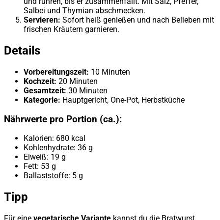
und rühren, bis er zusammenfällt. Mit Salz, Pfeffer,
Salbei und Thymian abschmecken.
Servieren:
Sofort heiß genießen und nach Belieben mit
frischen Kräutern garnieren.
Details
Vorbereitungszeit:
10 Minuten
Kochzeit:
20 Minuten
Gesamtzeit:
30 Minuten
Kategorie:
Hauptgericht, One-Pot, Herbstküche
Nährwerte pro Portion (ca.):
Kalorien: 680 kcal
Kohlenhydrate: 36 g
Eiweiß: 19 g
Fett: 53 g
Ballaststoffe: 5 g
Tipp
Für eine
vegetarische Variante
kannst du die Bratwurst