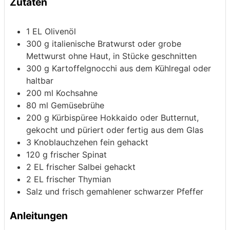
Zutaten
1
EL Olivenöl
300
g
italienische Bratwurst oder grobe
Mettwurst
ohne Haut, in Stücke geschnitten
300
g
Kartoffelgnocchi
aus dem Kühlregal oder
haltbar
200
ml
Kochsahne
80
ml
Gemüsebrühe
200
g
Kürbispüree
Hokkaido oder Butternut,
gekocht und püriert oder fertig aus dem Glas
3
Knoblauchzehen
fein gehackt
120
g
frischer Spinat
2
EL frischer Salbei
gehackt
2
EL frischer Thymian
Salz und frisch gemahlener schwarzer Pfeffer
Anleitungen