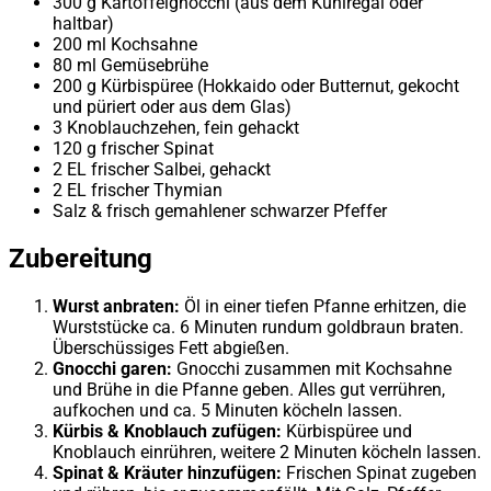
300 g Kartoffelgnocchi (aus dem Kühlregal oder
haltbar)
200 ml Kochsahne
80 ml Gemüsebrühe
200 g Kürbispüree (Hokkaido oder Butternut, gekocht
und püriert oder aus dem Glas)
3 Knoblauchzehen, fein gehackt
120 g frischer Spinat
2 EL frischer Salbei, gehackt
2 EL frischer Thymian
Salz & frisch gemahlener schwarzer Pfeffer
Zubereitung
Wurst anbraten:
Öl in einer tiefen Pfanne erhitzen, die
Wurststücke ca. 6 Minuten rundum goldbraun braten.
Überschüssiges Fett abgießen.
Gnocchi garen:
Gnocchi zusammen mit Kochsahne
und Brühe in die Pfanne geben. Alles gut verrühren,
aufkochen und ca. 5 Minuten köcheln lassen.
Kürbis & Knoblauch zufügen:
Kürbispüree und
Knoblauch einrühren, weitere 2 Minuten köcheln lassen.
Spinat & Kräuter hinzufügen:
Frischen Spinat zugeben