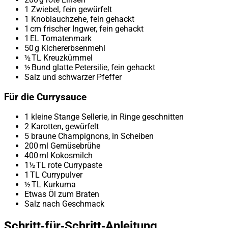
1 Zwiebel, fein gewürfelt
1 Knoblauchzehe, fein gehackt
1 cm frischer Ingwer, fein gehackt
1 EL Tomatenmark
50 g Kichererbsenmehl
½ TL Kreuzkümmel
½ Bund glatte Petersilie, fein gehackt
Salz und schwarzer Pfeffer
Für die Currysauce
1 kleine Stange Sellerie, in Ringe geschnitten
2 Karotten, gewürfelt
5 braune Champignons, in Scheiben
200 ml Gemüsebrühe
400 ml Kokosmilch
1½ TL rote Currypaste
1 TL Currypulver
½ TL Kurkuma
Etwas Öl zum Braten
Salz nach Geschmack
Schritt‑für‑Schritt‑Anleitung