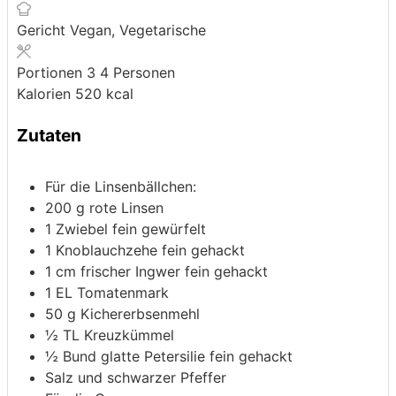
Gericht
Vegan, Vegetarische
Portionen
3
4 Personen
Kalorien
520
kcal
Zutaten
Für die Linsenbällchen:
200
g
rote Linsen
1
Zwiebel
fein gewürfelt
1
Knoblauchzehe
fein gehackt
1
cm
frischer Ingwer
fein gehackt
1
EL Tomatenmark
50
g
Kichererbsenmehl
½
TL Kreuzkümmel
½
Bund glatte Petersilie
fein gehackt
Salz und schwarzer Pfeffer