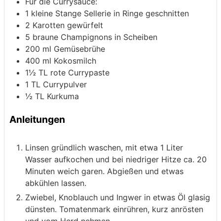
Für die Currysauce:
1
kleine Stange Sellerie
in Ringe geschnitten
2
Karotten
gewürfelt
5
braune Champignons
in Scheiben
200
ml
Gemüsebrühe
400
ml
Kokosmilch
1½
TL rote Currypaste
1
TL Currypulver
½
TL Kurkuma
Anleitungen
Linsen gründlich waschen, mit etwa 1 Liter
Wasser aufkochen und bei niedriger Hitze ca. 20
Minuten weich garen. Abgießen und etwas
abkühlen lassen.
Zwiebel, Knoblauch und Ingwer in etwas Öl glasig
dünsten. Tomatenmark einrühren, kurz anrösten