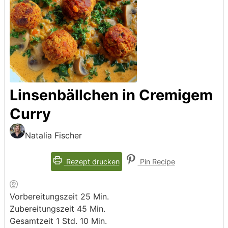
Linsenbällchen in Cremigem
Curry
Natalia Fischer
Rezept drucken
Pin Recipe
Minuten
Vorbereitungszeit
25
Min.
Minuten
Zubereitungszeit
45
Min.
Stunde
Minuten
Gesamtzeit
1
Std.
10
Min.