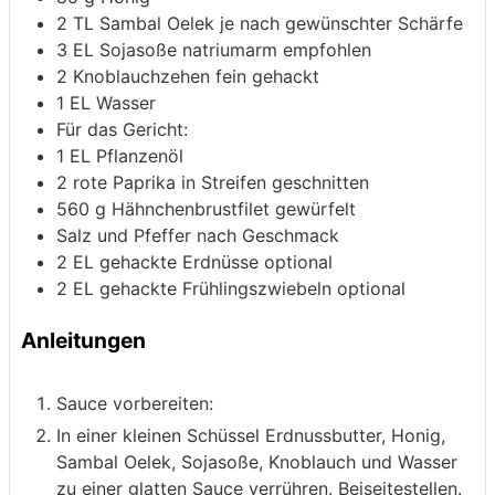
2
TL Sambal Oelek
je nach gewünschter Schärfe
3
EL Sojasoße
natriumarm empfohlen
2
Knoblauchzehen
fein gehackt
1
EL Wasser
Für das Gericht:
1
EL Pflanzenöl
2
rote Paprika
in Streifen geschnitten
560
g
Hähnchenbrustfilet
gewürfelt
Salz und Pfeffer nach Geschmack
2
EL gehackte Erdnüsse
optional
2
EL gehackte Frühlingszwiebeln
optional
Anleitungen
Sauce vorbereiten:
In einer kleinen Schüssel Erdnussbutter, Honig,
Sambal Oelek, Sojasoße, Knoblauch und Wasser
zu einer glatten Sauce verrühren. Beiseitestellen.