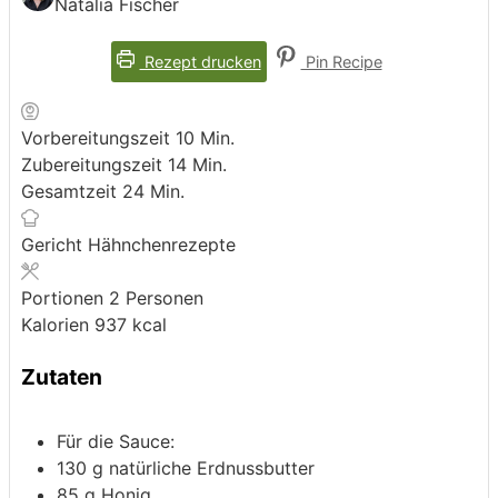
Natalia Fischer
Rezept drucken
Pin Recipe
Minuten
Vorbereitungszeit
10
Min.
Minuten
Zubereitungszeit
14
Min.
Minuten
Gesamtzeit
24
Min.
Gericht
Hähnchenrezepte
Portionen
2
Personen
Kalorien
937
kcal
Zutaten
Für die Sauce:
130
g
natürliche Erdnussbutter
85
g
Honig